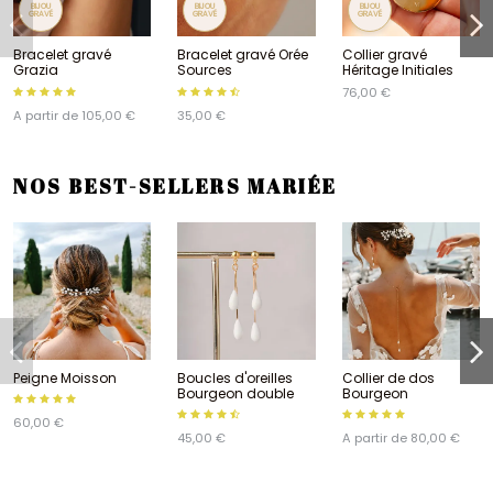
BIJOU
BIJOU
BIJOU
GRAVÉ
GRAVÉ
GRAVÉ
Bracelet gravé
Bracelet gravé Orée
Collier gravé
Grazia
Sources
Héritage Initiales
76,00 €
A partir de 105,00 €
35,00 €
NOS BEST-SELLERS MARIÉE
Peigne Moisson
Boucles d'oreilles
Collier de dos
Bourgeon double
Bourgeon
60,00 €
45,00 €
A partir de 80,00 €