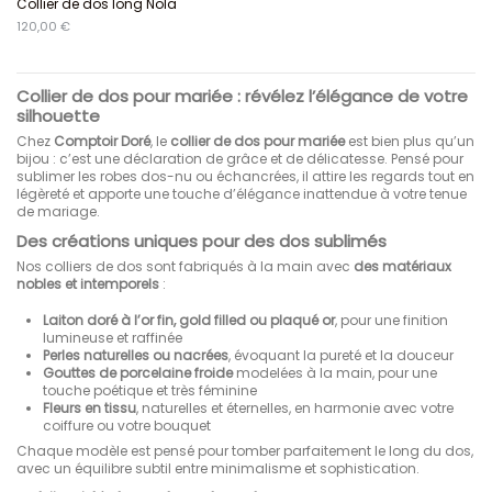
Collier de dos long Nola
120,00 €
Collier de dos pour mariée : révélez l’élégance de votre
silhouette
Chez
Comptoir Doré
, le
collier de dos pour mariée
est bien plus qu’un
bijou : c’est une déclaration de grâce et de délicatesse. Pensé pour
sublimer les robes dos-nu ou échancrées, il attire les regards tout en
légèreté et apporte une touche d’élégance inattendue à votre tenue
de mariage.
Des créations uniques pour des dos sublimés
Nos colliers de dos sont fabriqués à la main avec
des matériaux
nobles et intemporels
:
Laiton doré à l’or fin, gold filled ou plaqué or
, pour une finition
lumineuse et raffinée
Perles naturelles ou nacrées
, évoquant la pureté et la douceur
Gouttes de porcelaine froide
modelées à la main, pour une
touche poétique et très féminine
Fleurs en tissu
, naturelles et éternelles, en harmonie avec votre
coiffure ou votre bouquet
Chaque modèle est pensé pour tomber parfaitement le long du dos,
avec un équilibre subtil entre minimalisme et sophistication.