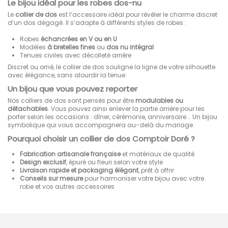
Le bijou idéal pour les robes dos-nu
Le
collier de dos
est l’accessoire idéal pour révéler le charme discret
d’un dos dégagé. Il s’adapte à différents styles de robes :
Robes
échancrées en V ou en U
Modèles
à bretelles fines
ou
dos nu intégral
Tenues civiles avec décolleté arrière
Discret ou orné, le collier de dos souligne la ligne de votre silhouette
avec élégance, sans alourdir la tenue.
Un bijou que vous pouvez reporter
Nos colliers de dos sont pensés pour être
modulables ou
détachables
. Vous pouvez ainsi enlever la partie arrière pour les
porter selon les occasions : dîner, cérémonie, anniversaire... Un bijou
symbolique qui vous accompagnera au-delà du mariage.
Pourquoi choisir un collier de dos Comptoir Doré ?
Fabrication artisanale française
et matériaux de qualité
Design exclusif
, épuré ou fleuri selon votre style
Livraison rapide et packaging élégant
, prêt à offrir
Conseils sur mesure
pour harmoniser votre bijou avec votre
robe et vos autres accessoires