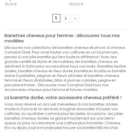
75,00 €
150,00 €
1
2
Barrettes cheveux pour femme : découvrez tous nos
modèles
Découvrez nos collections de barrettes cheveux et pinces à cheveux
Comptoir Doré. Pour orner toutes vos coiffures en un tournemain,
pensez à une jolie barrette qui fera toute la différence ! Avec leur
grande variété de styles et de matières, les barrettes cheveux se
déclinent à l'infini pour accessoiriser tous vos looks. Barrettes feuilles
dorées, barrette cheveux en fleur dorée, barrette en écaille ou barrette
résine à paillettes, peignes en fleurs séchées et barrettes cheveux
femme en fleurs stabilisées, bibis à plumes colorées, peigne en
porcelaine froide... Découvrez chez Comptoir Doré tous nos
accessoires cheveux pour femme et futures mariées.
La barrette dorée, votre accessoire cheveux préféré !
Vous avez réservé un accueil merveilleux à nos barrettes dorées
made in France et on aime les imaginer associées à toutes vos
coiffures, au quotidien comme pour les belles occasions. Les jolies
barrettes cheveux dorées se glissent facilement sur une demi-
queue ou pour accessoiriser une coiffure plus travaillée. Cheveux
fins ou épais, tout le monde peut trouver sa barrette fétiche chez