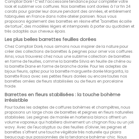
Comptoir Doré ! C’est l’accessoire tendance pour compléter votre
look et sublimer vos coiffures. Nos barrettes sont dorées à l’or fin 24
carats pour garder leur dorure pendant des années, et entièrement
fabriquées en France dans notre atelier parisien. Nous vous
proposons également des barrettes en résine effet "barrettes écaille
de tortue", des modèles légers et intemporels à porter au quotidien et
très adaptés aux cheveux épais.
Les plus belles barrettes feuilles dorées
Chez Comptoir Doré, nous aimons nous inspirer de la nature pour
créer des collections de barrettes & peignes pour orner vos coiffures.
Ainsi, vous trouverez chez nous une sublime collection de barrettes
en forme de feuilles, comme la
barrette Silvia
en feuille de chêne ou
la
barrette Diane
en forme de branche dorée. Pour les adeptes de
bijoux fleuris, optez pour la
barrette marguerite dorée Margarita
, la
barrette Rosa
avec ses petites fleurs dorées ou encore toutes nos
barrettes ornées de fleurs stabilisées ou de fleurs en porcelaine
froide.
Barrettes en fleurs stabilisées : la touche bohème
irrésistible
Pour toutes les adeptes de coiffures bohèmes et champêtres, nous
proposons un large choix de barrettes et peignes en fleurs naturelles
stabilisées. Les peignes de mariée en hortensia blancs offrent un
volume vaporeux qui habillera divinement un chignon flou ou un joli
wavy. Avec de l'eucalyptus ou des feuilles d'olivier, les peignes et
barrettes s'offrent une touche végétale très naturelle qui plaira
beaucoup aux passionnées de la tendance bohème-chic. Nous