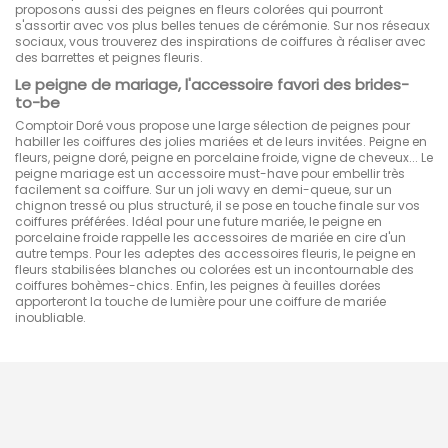
proposons aussi des peignes en fleurs colorées qui pourront
s'assortir avec vos plus belles tenues de cérémonie. Sur nos réseaux
sociaux, vous trouverez des inspirations de coiffures à réaliser avec
des barrettes et peignes fleuris.
Le peigne de mariage, l'accessoire favori des brides-
to-be
Comptoir Doré vous propose une large sélection de peignes pour
habiller les coiffures des jolies mariées et de leurs invitées. Peigne en
fleurs, peigne doré, peigne en porcelaine froide, vigne de cheveux... Le
peigne mariage est un accessoire must-have pour embellir très
facilement sa coiffure. Sur un joli wavy en demi-queue, sur un
chignon tressé ou plus structuré, il se pose en touche finale sur vos
coiffures préférées. Idéal pour une future mariée, le peigne en
porcelaine froide rappelle les accessoires de mariée en cire d'un
autre temps. Pour les adeptes des accessoires fleuris, le peigne en
fleurs stabilisées blanches ou colorées est un incontournable des
coiffures bohèmes-chics. Enfin, les peignes à feuilles dorées
apporteront la touche de lumière pour une coiffure de mariée
inoubliable.