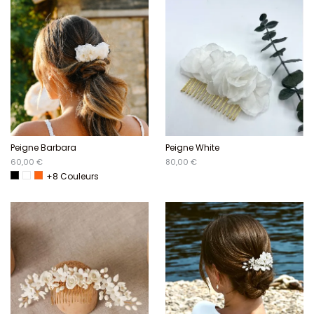
Peigne Barbara
Peigne White
60,00 €
80,00 €
+8 Couleurs
Noir
Blanc
Orange