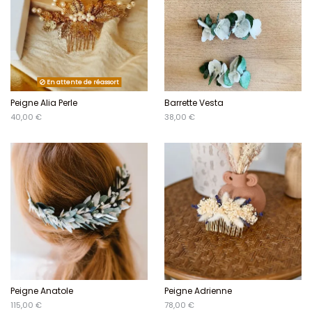
En attente de réassort
Peigne Alia Perle
Barrette Vesta
40,00 €
38,00 €
Peigne Anatole
Peigne Adrienne
115,00 €
78,00 €