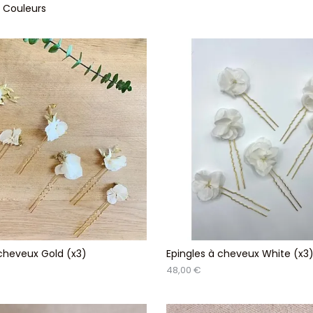
 Couleurs
nge
 cheveux Gold (x3)
Epingles à cheveux White (x3
48,00 €