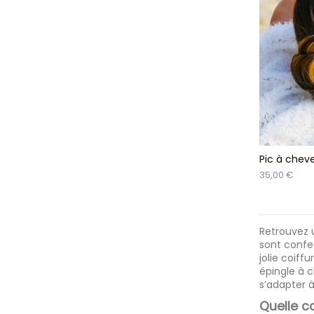
Pic à cheve
35,00 €
Retrouvez u
sont confec
jolie coiff
épingle à c
s’adapter à
Quelle c