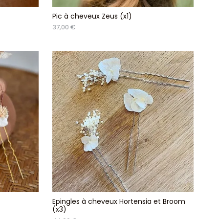
Pic à cheveux Zeus (x1)
37,00 €
Epingles à cheveux Hortensia et Broom
(x3)