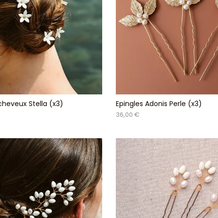
cheveux Stella (x3)
Epingles Adonis Perle (x3)
36,00 €