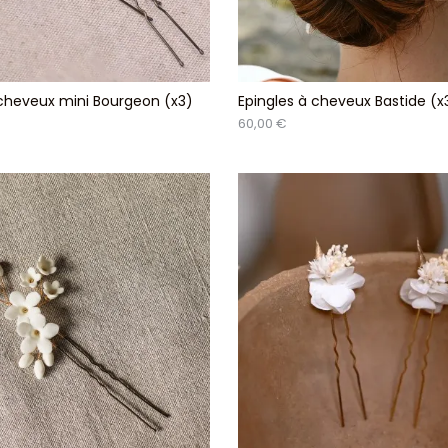
 cheveux mini Bourgeon (x3)
Epingles à cheveux Bastide (x
60,00 €