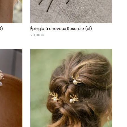
3)
Épingle à cheveux Roseraie (x1)
20,00 €