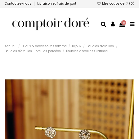
Contactez-nous
Livraison et frais de port
Mes coups de ♡ (
0
)
0
Accueil
Bijoux & accessoires femme
Bijoux
Boucles d'oreilles
Boucles d'oreilles - oreilles percées
Boucles d'oreilles Clarisse