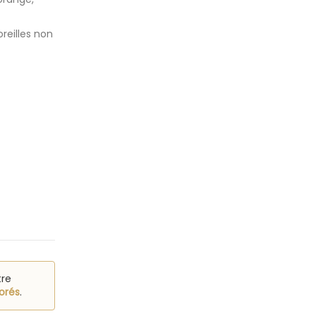
oreilles non
tre
orés
.