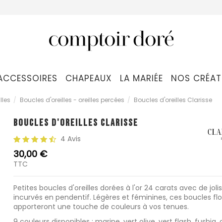
ACCESSOIRES
CHAPEAUX
LA MARIÉE
NOS CRÉAT
lles
Boucles d'oreilles - oreilles percées
Boucles d'oreilles Clarisse
BOUCLES D'OREILLES CLARISSE
4 Avis
30,00 €
TTC
Petites boucles d'oreilles dorées à l'or 24 carats avec de joli
incurvés en pendentif. Légères et féminines, ces boucles flo
apporteront une touche de couleurs à vos tenues.
9 couleurs disponibles : marine, vert olive, vert flash, fushia,