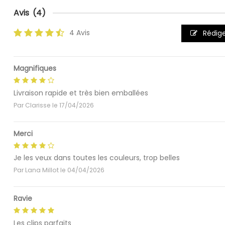
Avis
(4)
4 Avis
Rédige
Magnifiques
Livraison rapide et très bien emballées
Par
Clarisse
le
17/04/2026
Merci
Je les veux dans toutes les couleurs, trop belles
Par
Lana Millot
le
04/04/2026
Ravie
Les clips parfaits