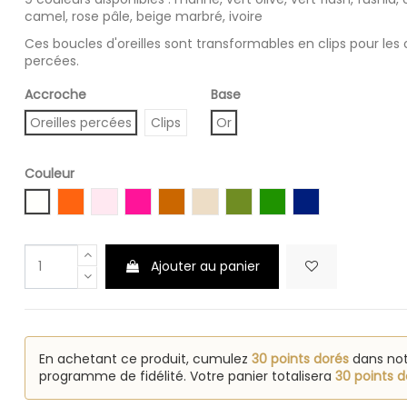
camel, rose pâle, beige marbré, ivoire
Ces boucles d'oreilles sont transformables en clips pour les 
percées.
Accroche
Base
Oreilles percées
Clips
Or
Couleur
Ivoire
Orange
Rose pastel
Fuchsia
Camel
Beige
Vert olive
Vert
Bleu foncé
Ajouter au panier
En achetant ce produit, cumulez
30 points dorés
dans no
programme de fidélité. Votre panier totalisera
30 points d