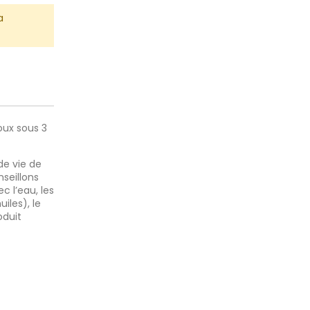
a
oux sous 3
de vie de
nseillons
c l’eau, les
iles), le
oduit