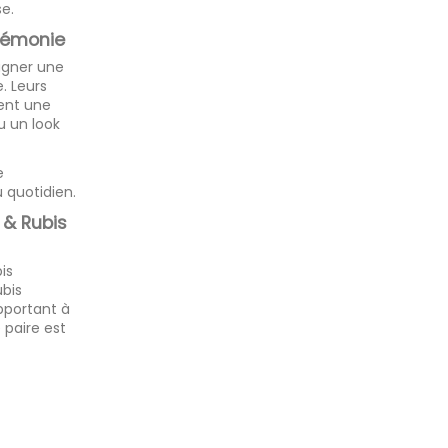
se.
rémonie
agner une
. Leurs
tent une
u un look
e
u quotidien.
t & Rubis
is
ubis
apportant à
 paire est