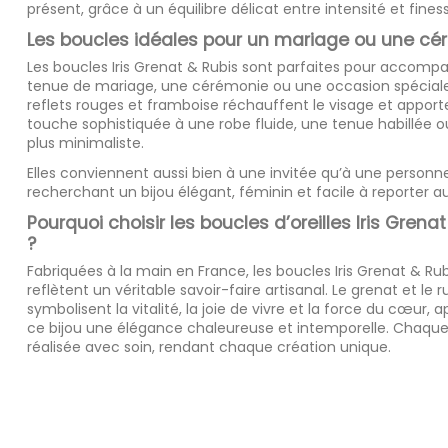
présent, grâce à un équilibre délicat entre intensité et fines
Les boucles idéales pour un mariage ou une cé
Les boucles Iris Grenat & Rubis sont parfaites pour accomp
tenue de mariage, une cérémonie ou une occasion spéciale
reflets rouges et framboise réchauffent le visage et appor
touche sophistiquée à une robe fluide, une tenue habillée o
plus minimaliste.
Elles conviennent aussi bien à une invitée qu’à une personn
recherchant un bijou élégant, féminin et facile à reporter a
Pourquoi choisir les boucles d’oreilles Iris Grena
?
Fabriquées à la main en France, les boucles Iris Grenat & Rub
reflètent un véritable savoir-faire artisanal. Le grenat et le r
symbolisent la vitalité, la joie de vivre et la force du cœur, 
ce bijou une élégance chaleureuse et intemporelle. Chaque
réalisée avec soin, rendant chaque création unique.