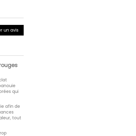
r un avis
 rouges
clat
épanouie
orées qui
e afin de
nuances
leur, tout
trop