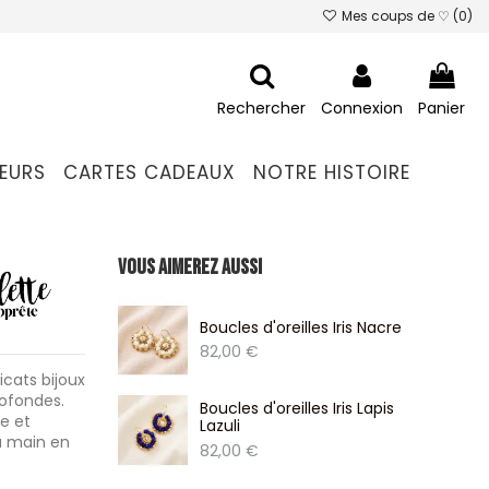
Mes coups de ♡ (
0
)
Rechercher
Connexion
Panier
EURS
CARTES CADEAUX
NOTRE HISTOIRE
Vous aimerez aussi
Boucles d'oreilles Iris Nacre
82,00 €
icats bijoux
rofondes.
Boucles d'oreilles Iris Lapis
e et
Lazuli
a main en
82,00 €