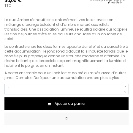
35,00 €
TTC
Le duo Amber réchauffe instantanément vos looks avec son
mélange d’orange éclatant et d’ambre marbré aux reflets
translucides. Une association lumineuse et ultra solaire qui rappelle
les fins de journée d’été et les couleurs chaudes d’un coucher de
soleil.
Le contraste entre les deux formes apporte du relief et du caractère à
cette accumulation : le jonc rond adoucit la silhouette tandis que le
modèle plus graphique donne une touche moderne et affirmée. En
résine brillante, ces bracelets captent magnifiquement la lumière et
habillent le poignet en un instant.
À porter ensemble pour un look fort et coloré ou mixés avec d’autres
joncs Comptoir Doré pour une accumulation encore plus stylée.
Ajouter au panier