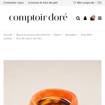
Contactez-nous
Livraison et frais de port
Mes coups de ♡ (
0
)
0
Accueil
Bijoux & accessoires femme
Bijoux
Bracelets
Bracelets
colorés
Duo de Joncs Ice Tea