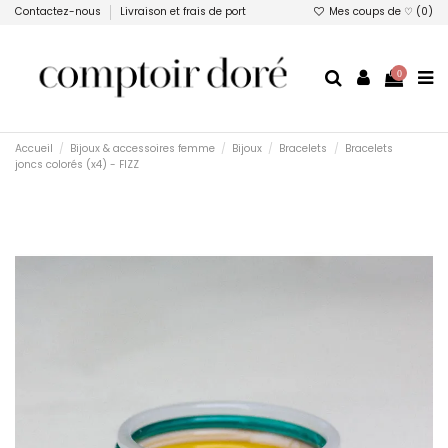
Contactez-nous
Livraison et frais de port
Mes coups de ♡ (
0
)
0
Accueil
Bijoux & accessoires femme
Bijoux
Bracelets
Bracelets
joncs colorés (x4) - FIZZ