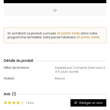
En achetant ce produit, cumulez
24 points dorés
dans notre
programme de fidélité. Votre panier totalisera
24 points dorés
.
Détails du produit
Délai de livraison
Expédié par Comptoir Doré sous 3
à 5 jours ouvrés.
Finition
Résine
Avis
(1)
1 Avis
Rédiger un avis