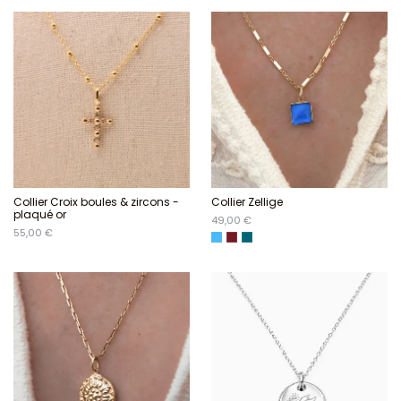
Collier Croix boules & zircons -
Collier Zellige
plaqué or
49,00 €
55,00 €
Bleu
Pourpre - R
tempête