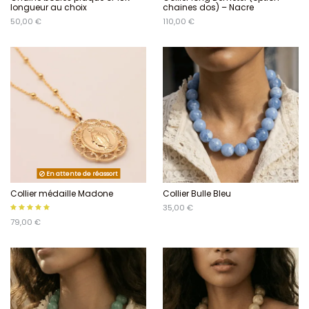
longueur au choix
chaines dos) – Nacre
50,00 €
110,00 €
En attente de réassort
Collier médaille Madone
Collier Bulle Bleu
35,00 €
79,00 €