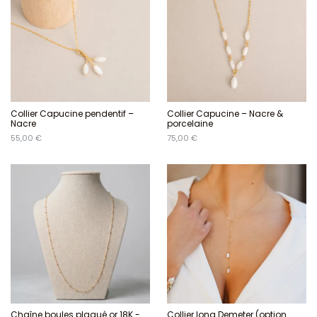
Collier Capucine pendentif –
Collier Capucine – Nacre &
Nacre
porcelaine
55,00 €
75,00 €
Chaîne boules plaqué or 18K -
Collier long Demeter (option