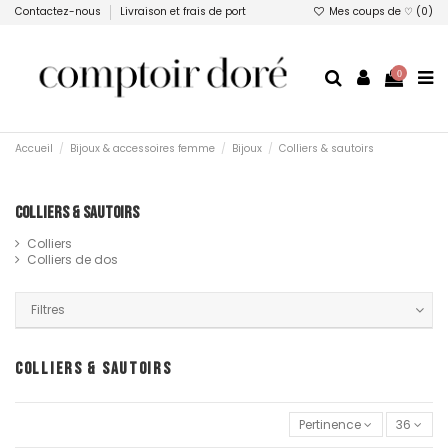
Contactez-nous
Livraison et frais de port
Mes coups de ♡ (
0
)
0
Accueil
Bijoux & accessoires femme
Bijoux
Colliers & sautoirs
Colliers & sautoirs
Colliers
Colliers de dos
Filtres
COLLIERS & SAUTOIRS
Pertinence
36