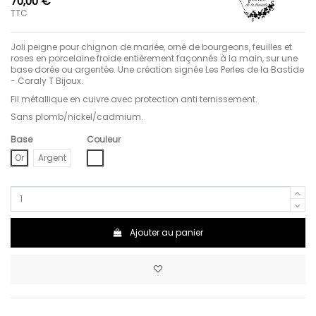
70,00 €
TTC
Joli peigne pour chignon de mariée, orné de bourgeons, feuilles et
roses en porcelaine froide entièrement façonnés à la main, sur une
base dorée ou argentée. Une création signée Les Perles de la Bastide
- Coraly T Bijoux.
Fil métallique en cuivre avec protection anti ternissement.
Sans plomb/nickel/cadmium.
Base
Couleur
Blanc
Or
Argent
Ajouter au panier