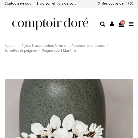
Contactez-nous
Livraison et frais de port
Mes coups de ♡ (
0
)
0
Accueil
Bijoux & accessoires femme
Accessoires cheveux
Barrettes et peignes
Peigne court Mantille