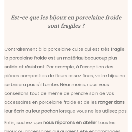
Est-ce que les bijoux en porcelaine froide
Créoles Rainbow Blanches
Épingle à cheveux Éclosion
Peigne Roseraie
Épingles à cheveux Stella (x3)
Peigne Empire
Épingle à cheveux Roseraie
sont fragiles ?
(x1)
(x1)
35,00 €
110,00 €
60,00 €
50,00 €
15,00 €
20,00 €
Contrairement à la porcelaine cuite qui est très fragile,
la porcelaine froide est un matériau beaucoup plus
solide et résistant
. Par exemple, à l'exception des
pièces composées de fleurs assez fines, votre bijou ne
se brisera pas s'il tombe. Néanmoins, nous vous
conseillons tout de même de prendre soin de vos
accessoires en porcelaine froide et de les
ranger dans
leur écrin ou leur pochon
lorsque vous ne les utilisez pas.
Enfin, sachez que
nous réparons en atelier
tous les
bijoux ou accessoires qui auraient été endommagés