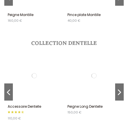
Peigne Mantille
Pince plate Mantille
160,00 €
40,00 €
COLLECTION DENTELLE
Barrette Mantille
Peigne court Mantille
Boutonnière Mantille
70,00 €
70,00 €
45,00 €
Accessoire Dentelle
Peigne Long Dentelle
150,00 €
110,00 €