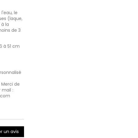
l'eau, le
es (laque,
 à la
oins de 3
6 à 51 cm
rsonnalisé
. Merci de
 mail :
.com
r un avis