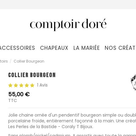
ACCESSOIRES
CHAPEAUX
LA MARIÉE
NOS CRÉAT
toirs
Collier Bourgeon
COLLIER BOURGEON
1 Avis
55,00 €
TTC
Jolie chaine ornée d'un pendentif bourgeon simple ou doub
porcelaine froide, entièrement façonné à la main. Une créa
Les Perles de la Bastide - Coraly T Bijoux.
Sans plomb/nickel/cadmium. A assortir avec toute la gam